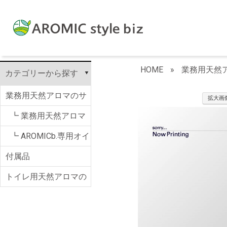
HOME
»
業務用天然アロ
カテゴリーから探す
業務用天然アロマのサ
拡大画
ブスク AROMIC b.
┗ 業務用天然アロマ
のサブスク AROMIC
┗ AROMICb.専用オイ
付属品
b.
ル
トイレ用天然アロマの
サブスク AROMIC T.