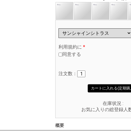
利用規約に
*
同意する
注文数：
カートに入れる(定期購
在庫状況 :
お気に入りの総登録人
概要