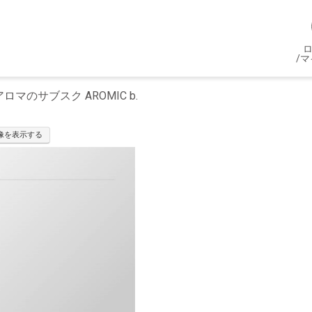
/
マのサブスク AROMIC b.
像を表示する