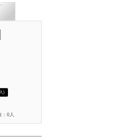
入)
数：0人