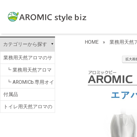
HOME
»
業務用天然アロ
カテゴリーから探す
業務用天然アロマのサ
拡大画
ブスク AROMIC b.
┗ 業務用天然アロマ
のサブスク AROMIC
┗ AROMICb.専用オイ
付属品
b.
ル
トイレ用天然アロマの
サブスク AROMIC T.