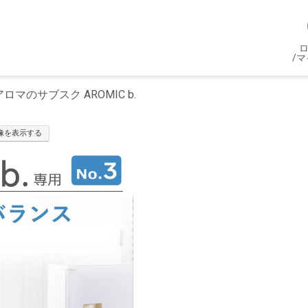
/
マのサブスク AROMIC b.
像を表示する