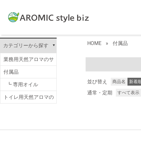
HOME
»
付属品
カテゴリーから探す
業務用天然アロマのサ
ブスク AROMIC b.
付属品
並び替え
商品名
新着
┗ 専用オイル
通常・定期
すべて表示
トイレ用天然アロマの
サブスク AROMIC T.