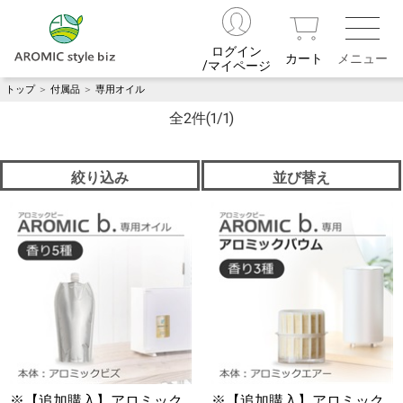
ログイン
カート
/マイページ
トップ
＞
付属品
＞
専用オイル
全2件
(1/1)
絞り込み
並び替え
※【追加購入】アロミック
※【追加購入】アロミック