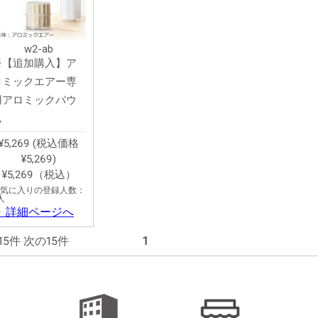
w2-ab
※【追加購入】ア
ロミックエアー専
用アロミックバウ
ム
¥5,269 (税込価格
¥5,269)
¥5,269（税込）
気に入りの登録人数：
人
▶ 詳細ページへ
 前の15件 次の15件
1