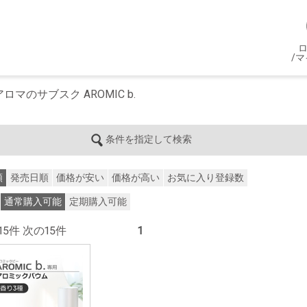
/
マのサブスク AROMIC b.
条件を指定して検索
順
発売日順
価格が安い
価格が高い
お気に入り登録数
通常購入可能
定期購入可能
 前の15件 次の15件
1