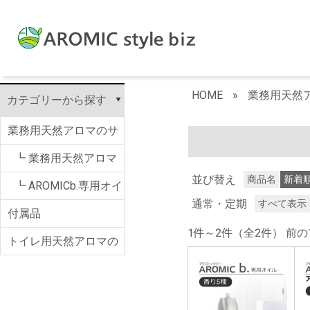
HOME
»
業務用天然アロ
カテゴリーから探す
業務用天然アロマのサ
ブスク AROMIC b.
┗ 業務用天然アロマ
並び替え
商品名
新着
のサブスク AROMIC
┗ AROMICb.専用オイ
通常・定期
すべて表示
付属品
b.
ル
1件～2件（全2件）
トイレ用天然アロマの
サブスク AROMIC T.